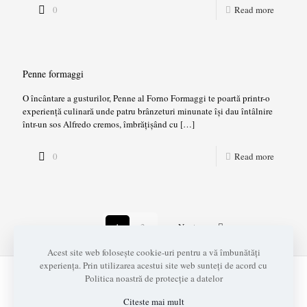
0
Read more
Penne formaggi
O încântare a gusturilor, Penne al Forno Formaggi te poartă printr-o
experiență culinară unde patru brânzeturi minunate își dau întâlnire
într-un sos Alfredo cremos, îmbrățișând cu
[…]
0
Read more
1
2
Next page
Acest site web folosește cookie-uri pentru a vă îmbunătăți
experiența. Prin utilizarea acestui site web sunteți de acord cu
Politica noastră de protecție a datelor
© 2026 Grota Rece I
Realizat cu
de
ADAD Design
Citeste mai mult