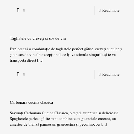
0
Read more
Tagliatele cu creveți și sos de vin
Explorează o combinație de tagliatele perfect gătite, creveți suculenți
și un sos de vin alb excepțional, ce îți va stimula simțurile și te va
transporta direct
[…]
0
Read more
Carbonara cucina classica
Savurați Carbonara Cucina Classica, o rețetă autentică și delicioasă.
Spaghetele perfect gătite sunt combinate cu guanciale crocant, un
amestec de brânză parmesan, grancucina și pecorino, ou
[…]