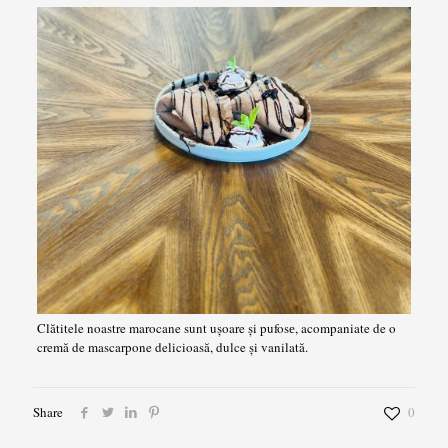
Clătitele noastre marocane sunt ușoare și pufosе, acompaniate de o
cremă de mascarpone delicioasă, dulce și vanilată.
Share
0