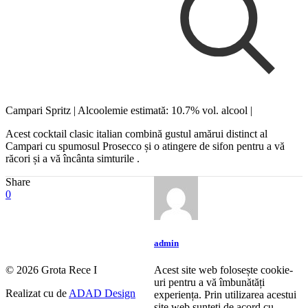
Campari Spritz | Alcoolemie estimată: 10.7% vol. alcool |
Acest cocktail clasic italian combină gustul amărui distinct al
Campari cu spumosul Prosecco și o atingere de sifon pentru a vă
răcori și a vă încânta simturile .
Share
0
admin
© 2026 Grota Rece I
Acest site web folosește cookie-
uri pentru a vă îmbunătăți
Realizat cu
de
ADAD Design
experiența. Prin utilizarea acestui
site web sunteți de acord cu