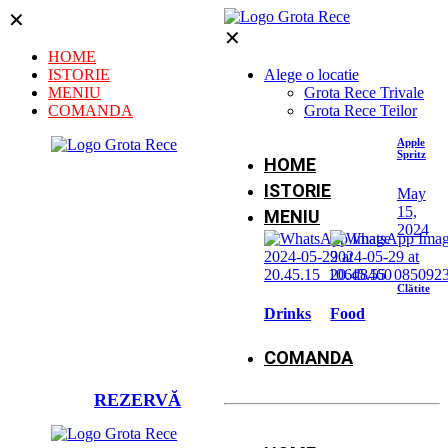
✕
✕
HOME
ISTORIE
Alege o locatie
MENIU
Grota Rece Trivale
COMANDA
Grota Rece Teilor
Apple
Spritz
HOME
ISTORIE
May
15,
MENIU
2024
Clătite
Drinks
Food
COMANDA
REZERVĂ