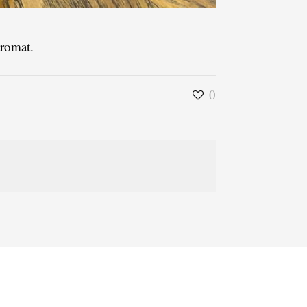
aromat.
0