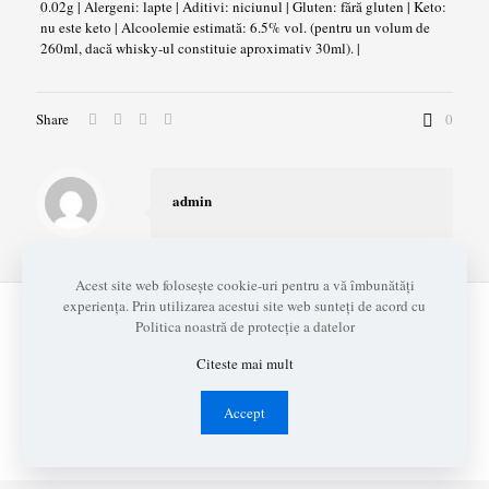
0.02g | Alergeni: lapte | Aditivi: niciunul | Gluten: fără gluten | Keto:
nu este keto | Alcoolemie estimată: 6.5% vol. (pentru un volum de
260ml, dacă whisky-ul constituie aproximativ 30ml). |
Share
0
admin
Acest site web folosește cookie-uri pentru a vă îmbunătăți
experiența. Prin utilizarea acestui site web sunteți de acord cu
© 2026 Grota Rece I
Politica noastră de protecție a datelor
Realizat cu
de
ADAD Design
Citeste mai mult
Contact
Termeni și Condiții
Politica de Confidențialite
ANPC
Nutrienti si alergeni
Accept