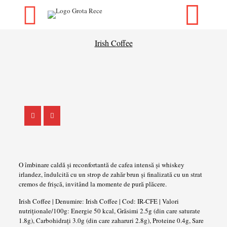
Irish Coffee
O îmbinare caldă și reconfortantă de cafea intensă și whiskey
irlandez, îndulcită cu un strop de zahăr brun și finalizată cu un strat
cremos de frișcă, invitând la momente de pură plăcere.
Irish Coffee | Denumire: Irish Coffee | Cod: IR-CFE | Valori
nutriționale/100g: Energie 50 kcal, Grăsimi 2.5g (din care saturate
1.8g), Carbohidrați 3.0g (din care zaharuri 2.8g), Proteine 0.4g, Sare