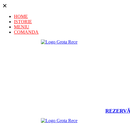
✕
HOME
ISTORIE
MENIU
COMANDA
REZERV