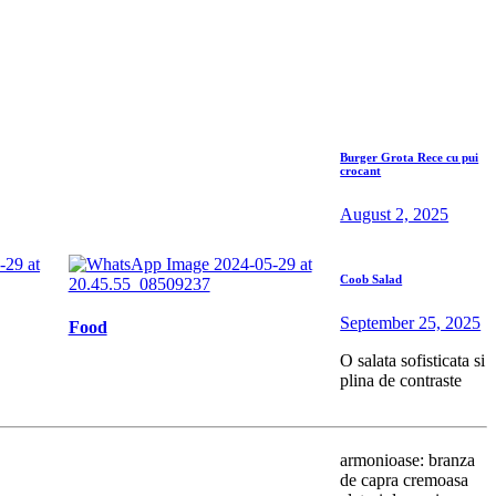
Burger Grota Rece cu pui
crocant
August 2, 2025
Coob Salad
September 25, 2025
Food
O salata sofisticata si
plina de contraste
armonioase: branza
de capra cremoasa