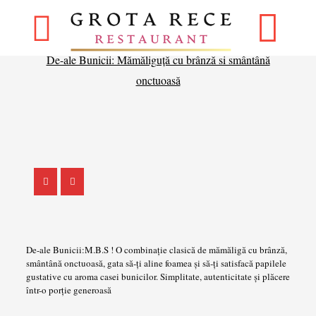
De-ale Bunicii: Mămăliguță cu brânză si smântână
onctuoasă
De-ale Bunicii:M.B.S ! O combinație clasică de mămăligă cu brânză,
smântână onctuoasă, gata să-ți aline foamea și să-ți satisfacă papilele
gustative cu aroma casei bunicilor. Simplitate, autenticitate și plăcere
într-o porție generoasă