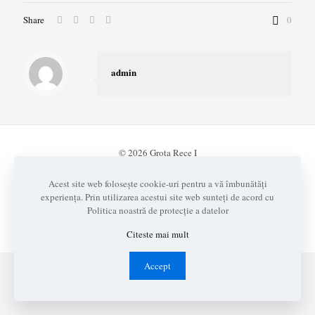
Share
0
admin
© 2026 Grota Rece I
Realizat cu
de
ADAD Design
Acest site web folosește cookie-uri pentru a vă îmbunătăți
Contact
Termeni și Condiții
Politica de Confidențialite
experiența. Prin utilizarea acestui site web sunteți de acord cu
ANPC
Nutrienti si alergeni
Politica noastră de protecție a datelor
Citeste mai mult
Accept