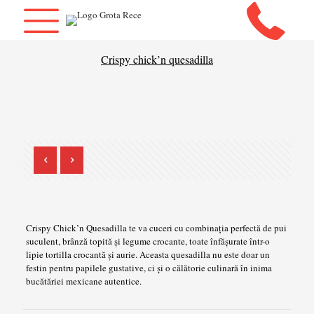
Crispy chick’n quesadilla
Crispy Chick’n Quesadilla te va cuceri cu combinația perfectă de pui
suculent, brânză topită și legume crocante, toate înfășurate într-o
lipie tortilla crocantă și aurie. Aceasta quesadilla nu este doar un
festin pentru papilele gustative, ci și o călătorie culinară în inima
bucătăriei mexicane autentice.